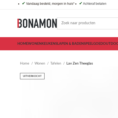
✔
✔
Vandaag besteld, morgen in huis*
Achteraf betalen
HOME
WONEN
KEUKEN
SLAPEN & BADEN
SPEELGOED
OUTDO
Home
Wonen
Tafelen
Lav Zen Theeglas
UITVERKOCHT