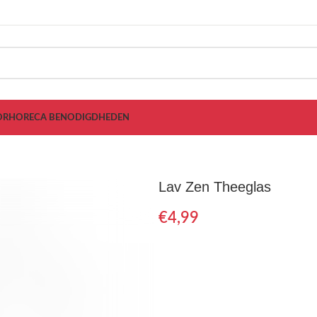
OR
HORECA BENODIGDHEDEN
Lav Zen Theeglas
€