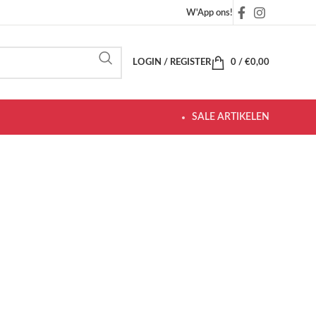
W'App ons!
LOGIN / REGISTER
0
/
€
0,00
SALE ARTIKELEN