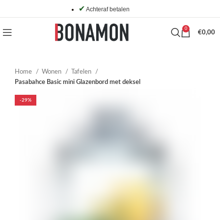
✔
Achteraf betalen
0
€
0,00
Home
Wonen
Tafelen
Pasabahce Basic mini Glazenbord met deksel
-29%