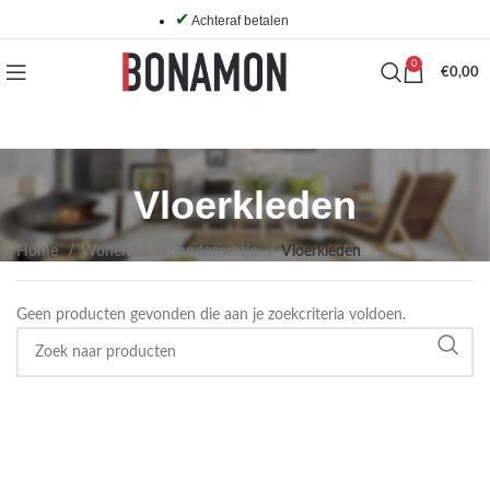
✔
Achteraf betalen
0
€
0,00
Vloerkleden
Home
Wonen
Woondecoratie
Vloerkleden
Geen producten gevonden die aan je zoekcriteria voldoen.