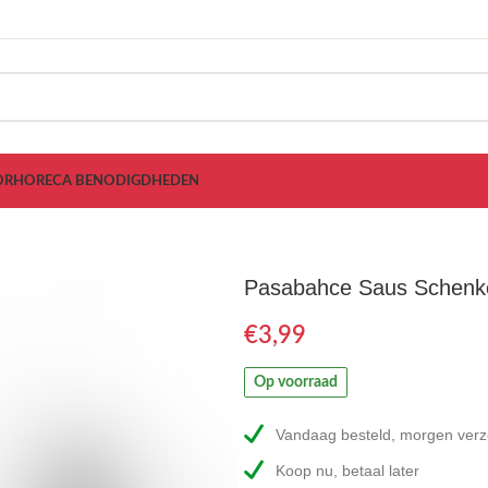
OR
HORECA BENODIGDHEDEN
Pasabahce Saus Schenk
€
Op voorraad
Vandaag besteld, morgen ver
Koop nu, betaal later