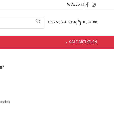
W'App ons!
LOGIN / REGISTER
0
/
€
0,00
SALE ARTIKELEN
er
zonden