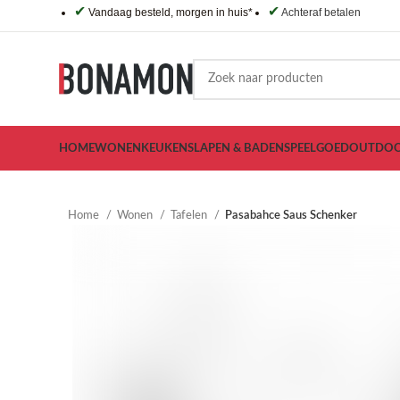
✔
✔
Vandaag besteld, morgen in huis*
Achteraf betalen
HOME
WONEN
KEUKEN
SLAPEN & BADEN
SPEELGOED
OUTDO
Home
Wonen
Tafelen
Pasabahce Saus Schenker