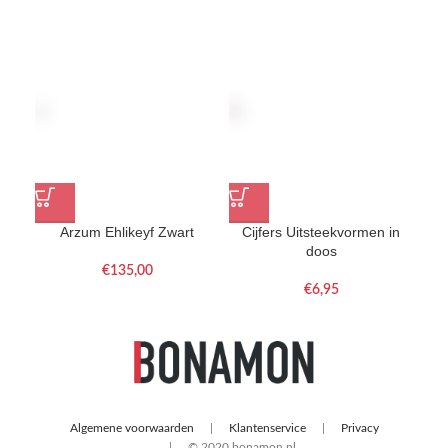
Arzum Ehlikeyf Zwart
Cijfers Uitsteekvormen in
Gi
doos
€
€
Algemene voorwaarden
Klantenservice
Privacy
© 2020 bonamon.nl