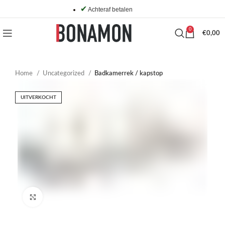
✔
Achteraf betalen
0
€
0,00
Home
Uncategorized
Badkamerrek / kapstop
UITVERKOCHT
Click to enlarge