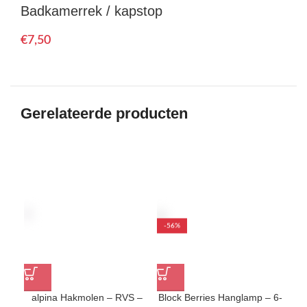
Badkamerrek / kapstop
€
Gerelateerde producten
-56%
alpina Hakmolen – RVS –
Block Berries Hanglamp – 6-
g