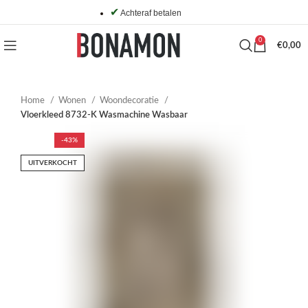
✔
Achteraf betalen
0
€
0,00
Home
Wonen
Woondecoratie
Vloerkleed 8732-K Wasmachine Wasbaar
-43%
UITVERKOCHT