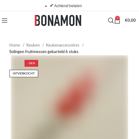
✔
Achteraf betalen
0
€
0,00
Home
Keuken
Keukenaccessoires
Solingen fruitmessen gekarteld 6 stuks
-36%
UITVERKOCHT