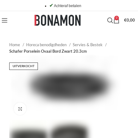
✔
Achteraf betalen
0
€
0,00
Home
Horeca benodigdheden
Servies & Bestek
Schafer Porselein Ovaal Bord Zwart 20.3cm
UITVERKOCHT
Click to enlarge