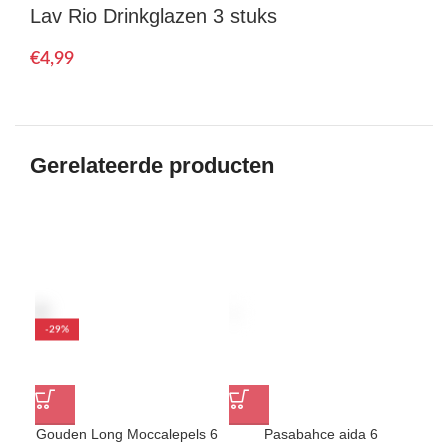
Lav Rio Drinkglazen 3 stuks
€
Gerelateerde producten
-29%
Gouden Long Moccalepels 6
Pasabahce aida 6
Pas