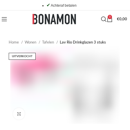
✔
Achteraf betalen
0
€
0,00
Home
Wonen
Tafelen
Lav Rio Drinkglazen 3 stuks
UITVERKOCHT
Click to enlarge