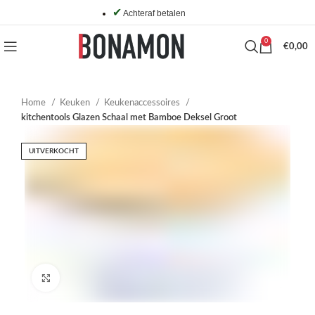
✔
Achteraf betalen
0
€
0,00
Home
Keuken
Keukenaccessoires
kitchentools Glazen Schaal met Bamboe Deksel Groot
UITVERKOCHT
Click to enlarge