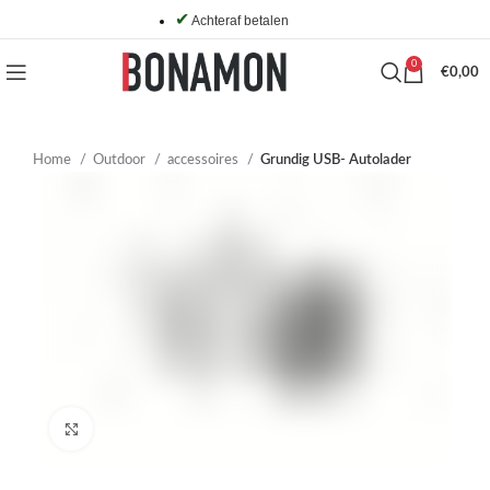
✔
Achteraf betalen
0
€
0,00
Home
Outdoor
accessoires
Grundig USB- Autolader
Click to enlarge