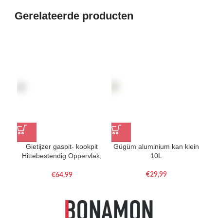
Gerelateerde producten
Gietijzer gaspit- kookpit
Gügüm aluminium kan klein
H
Hittebestendig Oppervlak,
10L
Drie Onafhankelijke Zones 1
Stuk
€
€