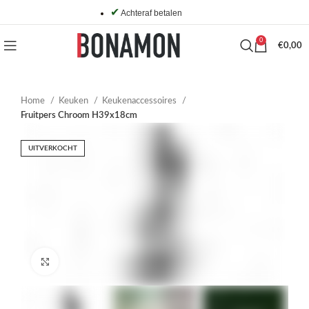
✔
Achteraf betalen
0
€
0,00
Home
Keuken
Keukenaccessoires
Fruitpers Chroom H39x18cm
UITVERKOCHT
Click to enlarge