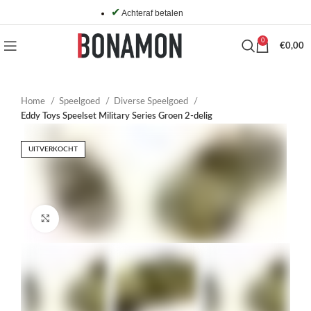
✔
Achteraf betalen
0
€
0,00
Home
Speelgoed
Diverse Speelgoed
Eddy Toys Speelset Military Series Groen 2-delig
UITVERKOCHT
Click to enlarge