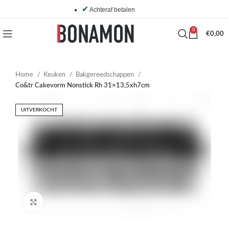
✔
Achteraf betalen
0
€
0,00
Home
Keuken
Bakgereedschappen
Co&tr Cakevorm Nonstick Rh 31×13,5xh7cm
UITVERKOCHT
Click to enlarge